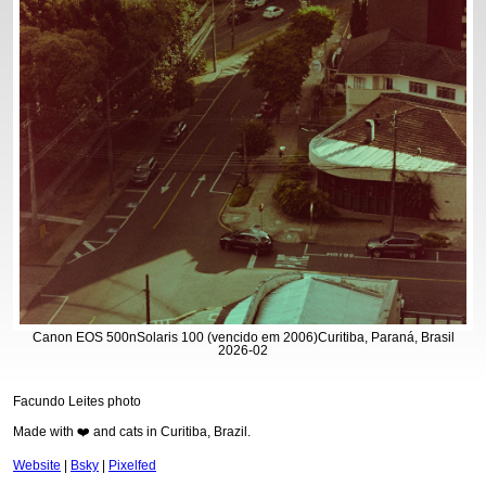
Canon EOS 500n
Solaris 100 (vencido em 2006)
Curitiba, Paraná, Brasil
2026-02
Facundo Leites photo
Made with ❤️ and cats in Curitiba, Brazil.
Website
|
Bsky
|
Pixelfed