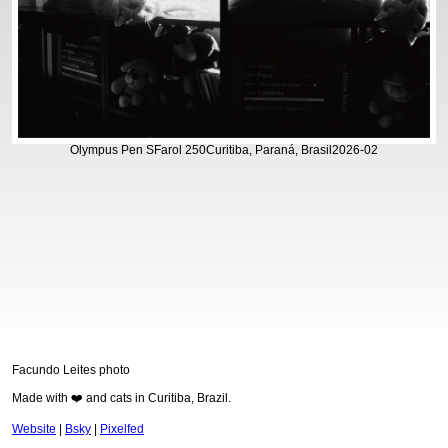
Olympus Pen S
Farol 250
Curitiba, Paraná, Brasil
2026-02
Facundo Leites photo
Made with ❤️ and cats in Curitiba, Brazil.
Website
|
Bsky
|
Pixelfed