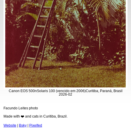
Canon EOS 500n
Solaris 100 (vencido em 2006)
Curitiba, Paraná, Brasil
2026-02
Facundo Leites photo
Made with ❤️ and cats in Curitiba, Brazil.
Website
|
Bsky
|
Pixelfed