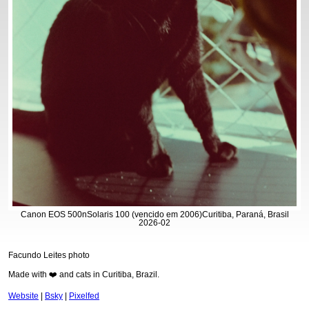
Canon EOS 500n
Solaris 100 (vencido em 2006)
Curitiba, Paraná, Brasil
2026-02
Facundo Leites photo
Made with ❤️ and cats in Curitiba, Brazil.
Website
|
Bsky
|
Pixelfed