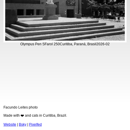
Olympus Pen S
Farol 250
Curitiba, Paraná, Brasil
2026-02
Facundo Leites photo
Made with ❤️ and cats in Curitiba, Brazil.
Website
|
Bsky
|
Pixelfed