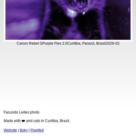
Canon Rebel G
Purple Flex 2.0
Curitiba, Paraná, Brasil
2026-02
Facundo Leites photo
Made with ❤️ and cats in Curitiba, Brazil.
Website
|
Bsky
|
Pixelfed